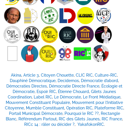
Akina
,
Article 3
,
Citoyen Chouette
,
CLIC RIC
,
Culture-RIC
,
Dauphiné Démocratique
,
Decidemos
,
Démocratie d’abord
,
Démocraties Directes
,
Démocratie Directe France
,
Écologie et
Démocratie
,
Espoir RIC
,
Étienne Chouard
,
Gilets Jaunes
Coordination
,
Label RIC
,
Le Démocrate
,
Le Front Médiatique
,
Mouvement Constituant Populaire
,
Mouvement pour l’Initiative
Citoyenne
,
Mumble Constituant
,
Opération RIC
,
Plateforme RIC
,
Portail Municipal Démocrate
,
Pourquoi le RIC ??
,
Rectangle
Blanc
,
Référendum Partout
,
RIC des Gilets Jaunes
,
RIC France
,
RICc 14 : râler ou décider ?
,
YakafokonRIC
.