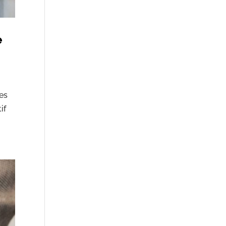
e
ves
if